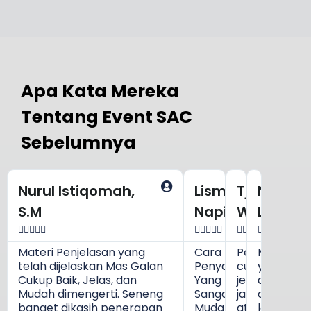
Apa Kata Mereka
Tentang Event SAC
Sebelumnya
Nurul Istiqomah,
Lisma
Tjipto
Nanda
S.M
Napitupulu
Wihanggo
Lusia




















Materi Penjelasan yang
Cara
Penyajian
Modul
telah dijelaskan Mas Galan
Penyampaiannya
cukup
yang
Cukup Baik, Jelas, dan
Yang
jelas,
disampai
Mudah dimengerti. Seneng
Sangat
jawaban
cukup
banget dikasih penerapan
Mudah
atas
lengkap