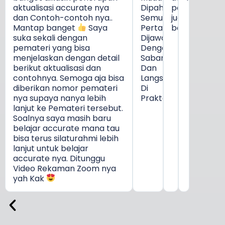
aktualisasi accurate nya
Dipahami,
pertanyaan
dan Contoh-contoh nya..
Semua
juga
Mantap banget
Saya
Pertanyaan
bagus.
suka sekali dengan
Dijawab
pemateri yang bisa
Dengan
menjelaskan dengan detail
Sabar
berikut aktualisasi dan
Dan
contohnya. Semoga aja bisa
Langsung
diberikan nomor pemateri
Di
nya supaya nanya lebih
Praktekkan.
lanjut ke Pemateri tersebut.
Soalnya saya masih baru
belajar accurate mana tau
bisa terus silaturahmi lebih
lanjut untuk belajar
accurate nya. Ditunggu
Video Rekaman Zoom nya
yah Kak