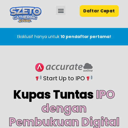
Daftar Cepat
Waktu & Tempat
Speaker & Host
Benefit & Pembahasan
Eksklusif hanya untuk
10 pendaftar pertama!
Start Up to IPO
Kupas Tuntas
IPO
dengan
Pembukuan Digital